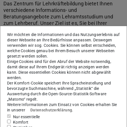
Das Zentrum für Lehrkräftebildung bietet Ihnen
verschiedene Informations- und
Beratungsangebote zum Lehramtsstudium und
zum Lehrberuf. Unser Ziel ist es, Sie bei Ihrer
Studienwahl, der Bewerbung um einen Studienplatz
Wir möchten die Informationen und das Nutzungserlebnis auf
und dem Einstieg in das Lehramtsstudium zu
dieser Webseite an Ihre Bedürfnisse anpassen. Deswegen
begleiten und zu unterstützen. Wir informieren und
verwenden wir sog. Cookies. Sie können selbst entscheiden,
beraten Sie gerne zu den Inhalten des Studiums,
welche Cookies genau bei Ihrem Besuch unserer Webseiten
den Anforderungen des Studienalltags, zum
gesetzt werden sollen.
Berufsbild und zu Ihrer persönlichen Berufseignung.
Einige Cookies sind für den Abruf der Website notwendig,
damit diese auf Ihrem Endgerät richtig anzeigen werden
kann. Diese essentiellen Cookies können nicht abgewählt
werden.
KONTAKT
Der Komfort-Cookie speichert Ihre Spracheinstellung und
bevorzugte Suchmaschine, während „Statistik“ die
Auswertung durch die Open-Source-Statistik-Software
„Matomo“ regelt.
Weitere Informationen zum Einsatz von Cookies erhalten Sie
in unserer
Datenschutzerklärung
.
Nur essentielle
Komfort