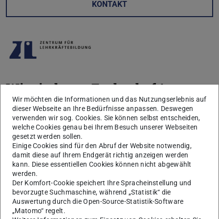
KONTAKT
Wir sind eure Fachschaft!
Wir möchten die Informationen und das Nutzungserlebnis auf
Die Fachschaft LaG besteht aus Studierenden der
dieser Webseite an Ihre Bedürfnisse anpassen. Deswegen
verwenden wir sog. Cookies. Sie können selbst entscheiden,
Studiengänge Lehramt an Gymnasien. Wir treffen uns alle
welche Cookies genau bei Ihrem Besuch unserer Webseiten
zwei Wochen, vernetzen uns miteinander und besprechen
gesetzt werden sollen.
Einige Cookies sind für den Abruf der Website notwendig,
relevante Themen für das Lehramt. Nach unseren
damit diese auf Ihrem Endgerät richtig anzeigen werden
Sitzungen unternehmen wir häufig noch etwas
kann. Diese essentiellen Cookies können nicht abgewählt
gemeinsam, dabei habt ihr die Chance, andere
werden.
Der Komfort-Cookie speichert Ihre Spracheinstellung und
Lehramtsstudierende kennenzulernen und euch
bevorzugte Suchmaschine, während „Statistik“ die
auszutauschen.
Auswertung durch die Open-Source-Statistik-Software
„Matomo“ regelt.
Darüber hinaus vertreten Repräsentant:innen der