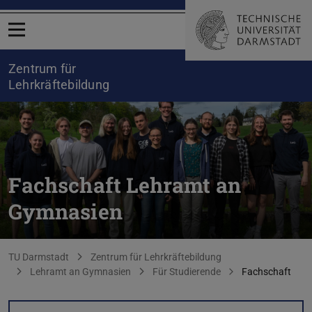
Menü öffnen
Zentrum für
Lehrkräftebildung
Fachschaft Lehramt an
Gymnasien
Sie befinden sich hier:
TU Darmstadt
Zentrum für Lehrkräftebildung
Lehramt an Gymnasien
Für Studierende
Fachschaft